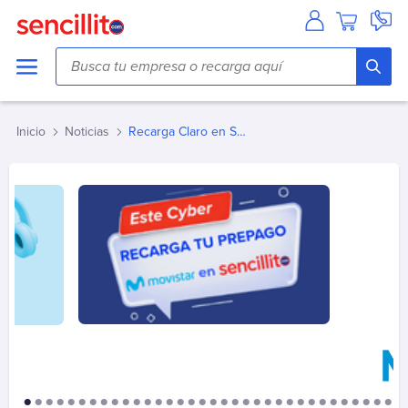
Agua
Aguas Andinas
Aguas Antofagasta
Inicio
Noticias
Recarga Claro en Sencillito!
Aguas Araucania
Aguas Cordillera
Aguas del Altiplano
Aguas del Valle
Aguas Décima
Aguas Lampa
Aguas Magallanes
Aguas Manquehue
Aguas Metropolitana (Chacabuco/Santiago)
Aguas Pirque
Aguas San Pedro