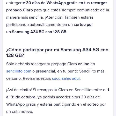
Autopista Vespucio Oriente (AVO)
entregart
e 30 días de WhatsApp gratis en tus recargas
Costanera Norte
prepago Claro
para que estés siempre comunicado de la
Nogales Puchuncavi (Ex Canopsa)
manera más sencilla. ¡Atención! También estarás
Puente Industrial
participando automáticamente en un
sorteo por
Total Autopistas - TAG
un Samsung A34 5G con 128 GB.
Vespucio Norte
Vespucio Sur
¿Cómo participar por mi Samsung A34 5G con
128 GB?
Cementerio
Sólo deberás recargar tu prepago Claro
online
en
Parque Canaán
sencillito.com
o
presencial
, en tu punto Sencillito más
Parque Canaán Cuota
cercano. Revisa nuestras
sucursales aquí.
Parque Canaán Mantención
Parque del Recuerdo
¡Así de clarito! Si recargas tu Claro en Sencillito entre el
1
Parque del Recuerdo Crédito
al 31 de octubre
, ya podrás acceder a tus 30 días de
Parque del Recuerdo Mantención
WhatsApp gratis y estarás participando en el sorteo por
Parque del Sendero
un celu nuevo.
Parque del Sendero Mantención