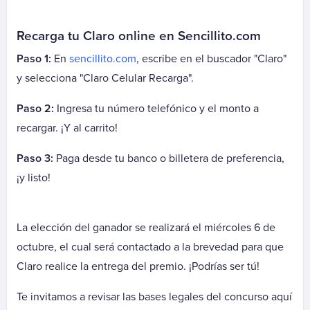
Parque del Sendero Mensualidad
Recarga tu Claro online en Sencillito.com
Parque El Manantial
Parque El Manantial Cuota
Paso 1:
En
sencillito.com
, escribe en el buscador "Claro"
Parque El Manantial Mantención
y selecciona "Claro Celular Recarga".
Parque El Prado
Paso 2:
Ingresa tu número telefónico y el monto a
Parque El Prado Cuota
recargar. ¡Y al carrito!
Parque El Prado Mantención
Parque La Foresta
Paso 3:
Paga desde tu banco o billetera de preferencia,
Parque La Foresta Cuota
¡y listo!
Parque La Foresta Mantención
Parque Santiago
La elección del ganador se realizará el miércoles 6 de
Parque Santiago Cuota
octubre, el cual será contactado a la brevedad para que
Parque Santiago Mantención
Claro realice la entrega del premio. ¡Podrías ser tú!
Parques de Chile - Contrato
Parques de Chile - Rut
Te invitamos a revisar las bases legales del concurso aquí