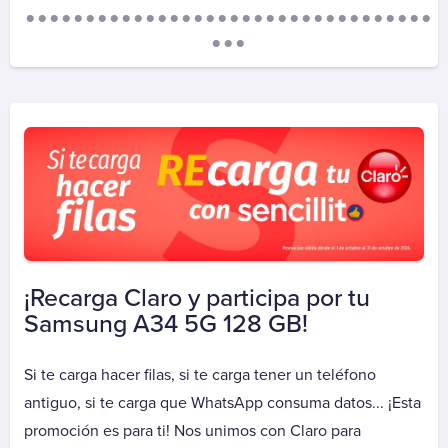
Aguas Santiago Poniente
Biodiversa
Essbio
Esval
Nueva Atacama
Nuevo Sur
Sepra
Smapa
Suralis (Essal)
Alarma
¡Recarga Claro y participa por tu
ADT
Samsung A34 5G 128 GB!
Prosegur Alarmas
Si te carga hacer filas, si te carga tener un teléfono
Autopistas
antiguo, si te carga que WhatsApp consuma datos... ¡Esta
Autopase Autopista Central
promoción es para ti! Nos unimos con Claro para