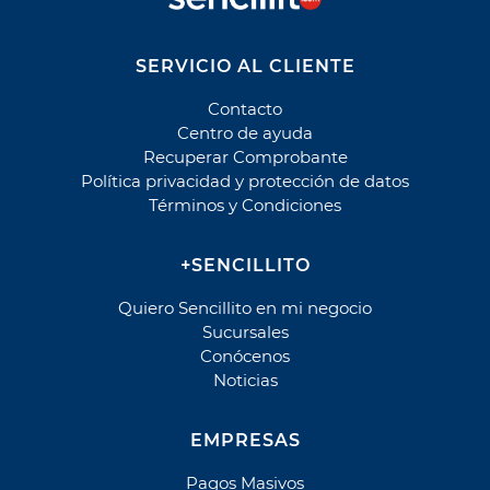
Autopista Vespucio Oriente (AVO)
Costanera Norte
Nogales Puchuncavi (Ex Canopsa)
SERVICIO AL CLIENTE
Puente Industrial
Contacto
Total Autopistas - TAG
Centro de ayuda
Vespucio Norte
Recuperar Comprobante
Política privacidad y protección de datos
Vespucio Sur
Términos y Condiciones
Cementerio
+SENCILLITO
Parque Canaán
Parque Canaán Cuota
Quiero Sencillito en mi negocio
Parque Canaán Mantención
Sucursales
Conócenos
Parque del Recuerdo
Noticias
Parque del Recuerdo Crédito
Parque del Recuerdo Mantención
EMPRESAS
Parque del Sendero
Pagos Masivos
Parque del Sendero Mantención