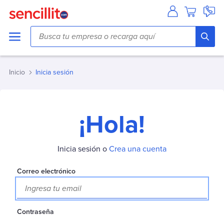
Agua
Aguas Andinas
Aguas Antofagasta
Inicio
Inicia sesión
Aguas Araucania
Aguas Cordillera
Aguas del Altiplano
¡Hola!
Aguas del Valle
Aguas Décima
Aguas Lampa
Inicia sesión o
Crea una cuenta
Aguas Magallanes
Correo electrónico
Aguas Manquehue
Aguas Metropolitana (Chacabuco/Santiago)
Aguas Pirque
Contraseña
Aguas San Pedro