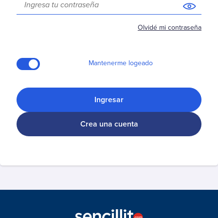
Aguas Santiago Poniente
Biodiversa
Olvidé mi contraseña
Essbio
Esval
Nueva Atacama
Mantenerme logeado
Nuevo Sur
Sepra
Ingresar
Smapa
Suralis (Essal)
Crea una cuenta
Alarma
ADT
Prosegur Alarmas
Autopistas
Autopase Autopista Central