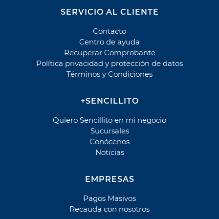
Cobranza
SERVICIO AL CLIENTE
Llacruz
Contacto
Centro de ayuda
Cobros o envíos de dinero
Recuperar Comprobante
AFEX
Política privacidad y protección de datos
Echange
Términos y Condiciones
PayCash
Ria Money Transfer
+SENCILLITO
Quiero Sencillito en mi negocio
Cooperativa
Sucursales
Ahorrocoop
Conócenos
Coopeuch
Noticias
Coopeuch Crédito de Consumo
Coopeuch Crédito Hipotecario
EMPRESAS
Coopeuch Tarjeta Mastercard
Pagos Masivos
Fondo Esperanza
Recauda con nosotros