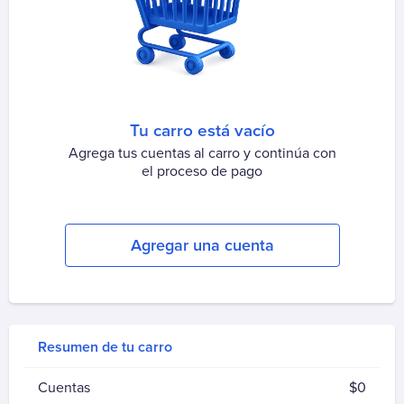
Aguas Santiago Poniente
Biodiversa
Essbio
Esval
Nueva Atacama
Tu carro está vacío
Nuevo Sur
Agrega tus cuentas al carro y continúa con
Sepra
el proceso de pago
Smapa
Suralis (Essal)
Agregar una cuenta
Alarma
ADT
Prosegur Alarmas
Resumen de tu carro
Autopistas
Autopase Autopista Central
Cuentas
$
0