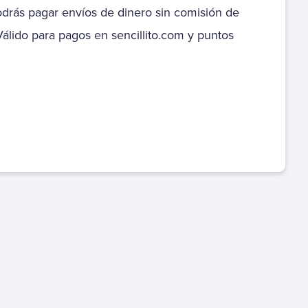
drás pagar envíos de dinero sin comisión de
Colegio Alta Cordillera
 Válido para pagos en sencillito.com y puntos
Colegio Arauco
Colegio Aurora de Chile
Colegio Carmen Arriaran
(Obra Don Orine)
Colegio Católico Galileo
Galilei
Colegio Concepción
Linares
Colegio de Asis
Colegio Discovery
School