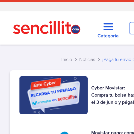
Categoría
Todas las categorías
Agua
Inicio
Noticias
Alarma
Autopistas
Cementerio
Cyber Movistar:
Cobranza
Compra tu bolsa ha
Cobros o envíos de dinero
el 3 de junio y págal
Cooperativa
Créditos y tarjetas
Educación
Movistar pago: cóm