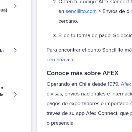
Obtén tu código: Afex Connect 
Autopista Vespucio Oriente (AVO)
gua)
en
sencillito.com
> Envíos de din
Costanera Norte
cercano.
Nogales Puchuncavi (Ex Canopsa)
Puente Industrial
Elige tu forma de pago: Seleccio
Total Autopistas - TAG
Vespucio Norte
Para encontrar el punto Sencillito má
ta
Vespucio Sur
.
cercana a ti.
Cementerio
Conoce más sobre AFEX
Parque Canaán
Operando en Chile desde 1979,
Afe
Parque Canaán Cuota
en
divisas, envíos nacionales e internac
da
Parque Canaán Mantención
pagos de exportadores e importadore
Parque del Recuerdo
Parque del Recuerdo Crédito
través de su app Afex Connect, que 
Parque del Recuerdo Mantención
o presencial.
Parque del Sendero