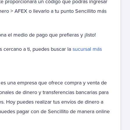
te proporcionará un código que podrás ingresar
Colegio Alcantara
ero > AFEX o llevarlo a tu punto Sencillito más
Peñalolen
Colegio Alexander
na el medio de pago que prefieras y ¡listo!
Fleming
s cercano a ti, puedes buscar la
sucursal más
Colegio Alicante Del
Rosal
Colegio Alicante Del Sol
x
es una empresa que ofrece compra y venta de
Colegio Alicante Del
Valle
ionales de dinero y transferencias bancarias para
s. Hoy puedes realizar tus envíos de dinero a
Colegio Alicante La
Florida
puedes pagar con de Sencillito de manera online
Colegio Alicante Maipu