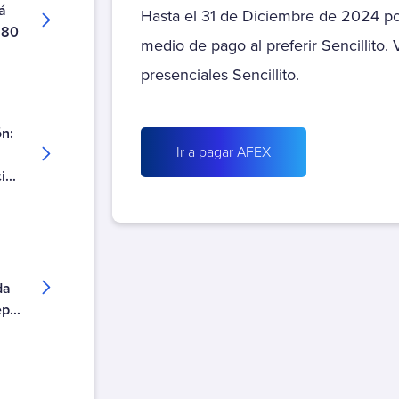
á
Parque del Sendero Mantención
Hasta el 31 de Diciembre de 2024 po
180
Parque del Sendero Mensualidad
medio de pago al preferir Sencillito.
Parque El Manantial
presenciales Sencillito.
Parque El Manantial Cuota
Parque El Manantial Mantención
ón:
Parque El Prado
Ir a pagar AFEX
Parque El Prado Cuota
...
Parque El Prado Mantención
Parque La Foresta
Parque La Foresta Cuota
Parque La Foresta Mantención
Parque Santiago
da
p...
Parque Santiago Cuota
Parque Santiago Mantención
Parques de Chile - Contrato
Parques de Chile - Rut