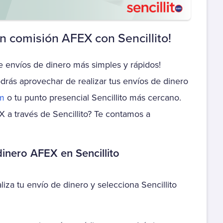
C. Educacional The Little
Claro Hogar N°
School
Documento
in comisión AFEX con Sencillito!
C. Fundadores Quilpue
Claro Tv Satelital N°
Documento
e envíos de dinero más simples y rápidos!
C. Fundadores Quilpue
drás aprovechar de realizar tus envíos de dinero
Cambridge College
om
o tu punto presencial Sencillito más cercano.
Centro Estudios San
 a través de Sencillito? Te contamos a
Ignacio
CFT Edepach
dinero AFEX en Sencillito
Colegio Alcantara
Cordillera
liza tu envío de dinero y selecciona Sencillito
Colegio Alcantara La
Florida