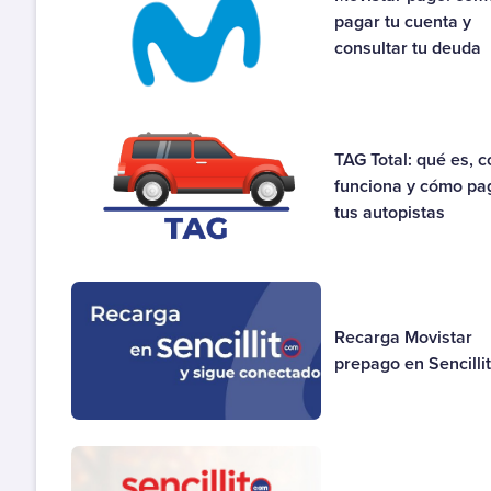
pagar tu cuenta y
Gas
consultar tu deuda
Luz
Otros
Recargas
TAG Total: qué es, 
Salud
funciona y cómo pa
Seguros
tus autopistas
Telefonía, Internet y Tv
Venta por Catálogo
Recarga Movistar
prepago en Sencilli