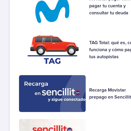
pagar tu cuenta y
Gas
consultar tu deuda
Luz
Otros
Recargas
TAG Total: qué es, 
Salud
funciona y cómo pa
Seguros
tus autopistas
Telefonía, Internet y Tv
Venta por Catálogo
Recarga Movistar
prepago en Sencilli