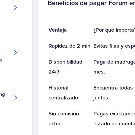
Beneficios de pagar Forum en 
s
Cobranza
Llacruz
Ventaja
¿Por qué importa
Cobros o envíos de dinero
AFEX
Rapidez de 2 min
Evitas filas y esp
Echange
PayCash
o
Disponibilidad
Paga de madrugad
Ria Money Transfer
24/7
mes.
Cooperativa
Historial
Encuentra todas 
Ahorrocoop
ing
centralizado
juntos.
Coopeuch
Coopeuch Crédito de Consumo
Sin comisión
Pagas exactament
Coopeuch Crédito Hipotecario
extra
estado de cuenta
Coopeuch Tarjeta Mastercard
Fondo Esperanza