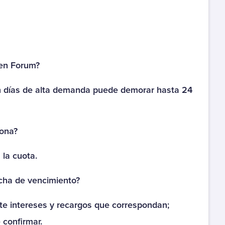
Colegio Instituto Santa
Maria
Colegio Intercultural
Trememn
 en Forum?
Colegio La Providencia
n días de alta demanda puede demorar hasta 24
Colegio Los Olmos
Colegio Los
sona?
Pensamientos
 la cuota.
Colegio Maria
Auxiliadora
cha de vencimiento?
Colegio Nazareth
te intereses y recargos que correspondan;
Colegio Nazareth
 confirmar.