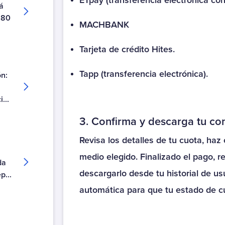
ETpay (transferencia electrónica co
á
Parque del Sendero Mantención
180
Parque del Sendero Mensualidad
MACHBANK
Parque El Manantial
Tarjeta de crédito Hites.
Parque El Manantial Cuota
Parque El Manantial Mantención
Tapp (transferencia electrónica).
ón:
Parque El Prado
Parque El Prado Cuota
...
Parque El Prado Mantención
3. Confirma y descarga tu c
Parque La Foresta
Parque La Foresta Cuota
Revisa los detalles de tu cuota, haz 
Parque La Foresta Mantención
medio elegido. Finalizado el pago, 
Parque Santiago
da
descargarlo desde tu historial de usu
p...
Parque Santiago Cuota
automática para que tu estado de c
Parque Santiago Mantención
Parques de Chile - Contrato
Parques de Chile - Rut