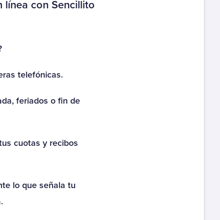
línea con Sencillito
Colegio Divina María
Colegio Elena Gaete
?
Darbeaux
eras telefónicas.
Colegio Gabriela Mistral
Coquimbo
a, feriados o fin de
Colegio Galileo Galilei
Colegio Hispano Villa
tus cuotas y recibos
Alemana
Colegio Inglés de Talca
e lo que señala tu
Colegio Instituto
.
Premilitar