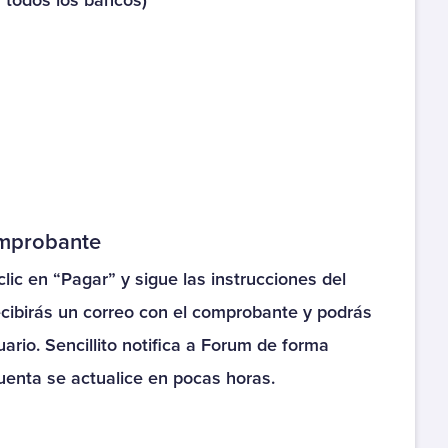
n todos los bancos)
Colegio Alta Cordillera
Colegio Arauco
Colegio Aurora de Chile
Colegio Carmen Arriaran
(Obra Don Orine)
Colegio Católico Galileo
omprobante
Galilei
clic en “Pagar” y sigue las instrucciones del
Colegio Concepción
recibirás un correo con el comprobante y podrás
Linares
ario. Sencillito notifica a Forum de forma
Colegio de Asis
uenta se actualice en pocas horas.
Colegio Discovery
School