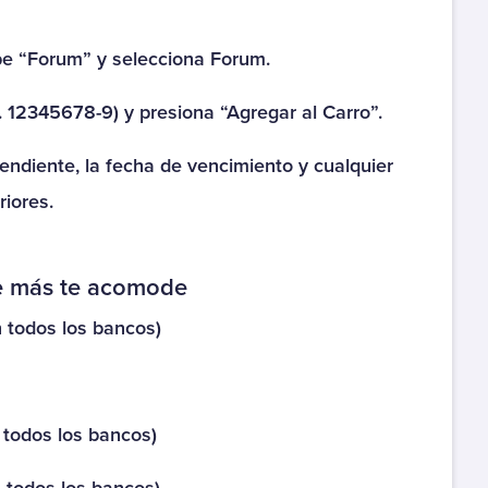
Colegio Alcantara
Peñalolen
be “Forum” y selecciona Forum.
Colegio Alexander
. 12345678-9) y presiona “Agregar al Carro”.
Fleming
endiente, la fecha de vencimiento y cualquier
Colegio Alicante Del
iores.
Rosal
Colegio Alicante Del Sol
ue más te acomode
Colegio Alicante Del
n todos los bancos)
Valle
Colegio Alicante La
Florida
 todos los bancos)
Colegio Alicante Maipu