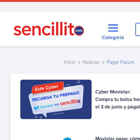
Categoría
Todas las categorías
Agua
Inicio
Noticias
Pagar Forum
Alarma
Autopistas
Cementerio
Cyber Movistar:
Cobranza
Compra tu bolsa ha
Cobros o envíos de dinero
el 3 de junio y págal
Cooperativa
Créditos y tarjetas
Educación
Movistar pago: cóm