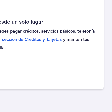
Individual Ed.
Colegio Nuestra. Señora
María Inmaculada
esde un solo lugar
Colegio Nueva
des pagar créditos, servicios básicos, telefonía
Extremadura
a
sección de
Créditos y Tarjetas
y mantén tus
Colegio Paideia
la.
Colegio Poeta Rubén
Dario
Colegio Preston School
Colegio Profesor Huguet
Colegio Robert and Rose