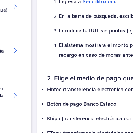
Ingresa a
Sencillito.com
.
Autopista Vespucio Oriente (AVO)
gua)
Costanera Norte
En la barra de búsqueda, escri
Nogales Puchuncavi (Ex Canopsa)
Introduce tu RUT sin puntos (ej
Puente Industrial
Total Autopistas - TAG
El sistema mostrará el monto p
Vespucio Norte
ta
recargo en caso de moras anter
Vespucio Sur
.
Cementerio
2. Elige el medio de pago q
Parque Canaán
Parque Canaán Cuota
en
Fintoc (transferencia electrónica co
da
Parque Canaán Mantención
Botón de pago Banco Estado
Parque del Recuerdo
Parque del Recuerdo Crédito
Khipu (transferencia electrónica con
Parque del Recuerdo Mantención
Parque del Sendero