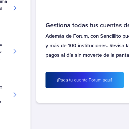
suma
Banigualdad
La
Bice Hipotecaria
Bice Hipotecaria Clásico
Gestiona todas tus cuentas d
Bice Hipotecaria Complementario
Además de Forum, con Sencillito pue
Bice Hipotecaria Full Elección
tu
Bice Hipotecaria Libre Elección
y más de 100 instituciones. Revisa l
o
CAE
pagos al día sin moverte de la pantal
.
CAE Banco Falabella
CAE Banco Internacional
CAE Banco Itau
¡Paga tu cuenta Forum aquí!
CAE Saldos Menores - Ingresa
T
CAE Scotiabank
Caja Los Andes
o
CMR Falabella Tarjeta
Consorcio
Coopeuch