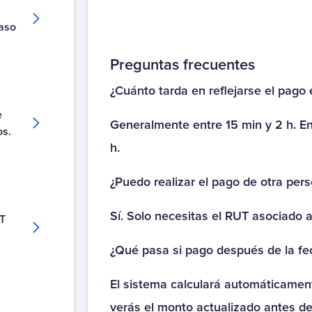
Fondo Esperanza Cupon
paso
Fondo Esperanza Rut
Oriencoop
Preguntas frecuentes
Oriencoop Crédito
¿Cuánto tarda en reflejarse el pago
Créditos y tarjetas
e
Generalmente entre 15 min y 2 h. E
ABC DIN Tarjeta
os.
h.
ABC Visa Tarjeta
Afianza
¿Puedo realizar el pago de otra per
Austral Leasing
Banco Falabella
Sí. Solo necesitas el RUT asociado a
UT
Banco Falabella Consolidación Deuda
Banco Falabella Crédito Automotriz
¿Qué pasa si pago después de la fe
Banco Falabella Crédito de Consumo
El sistema calculará automáticamen
Banco Falabella Refinaciamiento
Banco Falabella Renegociación
verás el monto actualizado antes de