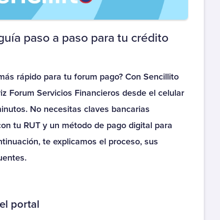
C. Educacional The Little
Claro Hogar N°
School
Documento
guía paso a paso para tu crédito
C. Fundadores Quilpue
Claro Tv Satelital N°
Documento
C. Fundadores Quilpue
 más rápido para tu forum pago? Con Sencillito
Cambridge College
iz Forum Servicios Financieros desde el celular
nutos. No necesitas claves bancarias
Centro Estudios San
Ignacio
 con tu RUT y un método de pago digital para
ontinuación, te explicamos el proceso, sus
CFT Edepach
uentes.
Colegio Alcantara
Cordillera
Colegio Alcantara La
el portal
Florida