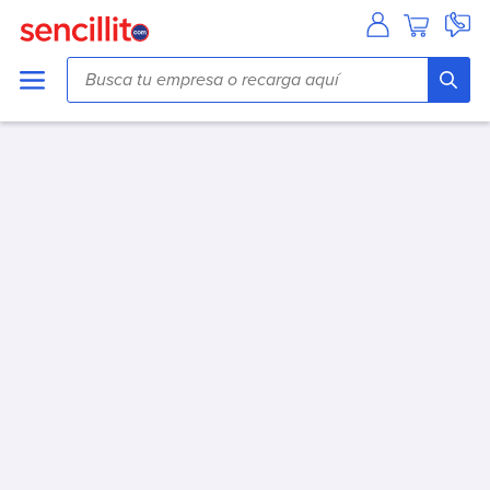
Agua
Aguas Andinas
Aguas Antofagasta
Aguas Araucania
Aguas Cordillera
Aguas del Altiplano
Aguas del Valle
Aguas Décima
Aguas Lampa
Aguas Magallanes
Aguas Manquehue
Aguas Metropolitana (Chacabuco/Santiago)
Aguas Pirque
Aguas San Pedro