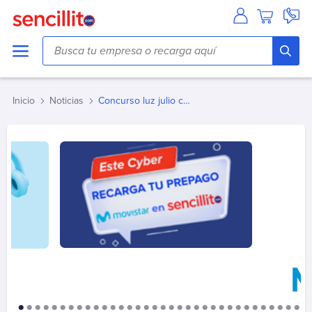
Agua
Aguas Andinas
Aguas Antofagasta
Inicio
Noticias
Concurso luz julio cupones
Aguas Araucania
Aguas Cordillera
Aguas del Altiplano
Aguas del Valle
Aguas Décima
Aguas Lampa
Aguas Magallanes
Aguas Manquehue
Aguas Metropolitana (Chacabuco/Santiago)
Aguas Pirque
Aguas San Pedro