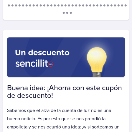
Aguas Santiago Poniente
Biodiversa
Essbio
Esval
Nueva Atacama
Nuevo Sur
Sepra
Smapa
Suralis (Essal)
Alarma
Buena idea: ¡Ahorra con este cupón
ADT
de descuento!
Prosegur Alarmas
Sabemos que el alza de la cuenta de luz no es una
Autopistas
buena noticia. Es por esto que se nos prendió la
Autopase Autopista Central
ampolleta y se nos ocurrió una idea: ¿y si sorteamos un