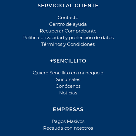
Cobranza
SERVICIO AL CLIENTE
Llacruz
Contacto
Centro de ayuda
Cobros o envíos de dinero
Recuperar Comprobante
AFEX
Política privacidad y protección de datos
Términos y Condiciones
Echange
PayCash
+SENCILLITO
Ria Money Transfer
Quiero Sencillito en mi negocio
Cooperativa
Sucursales
Ahorrocoop
Conócenos
Noticias
Coopeuch
Coopeuch Crédito de Consumo
EMPRESAS
Coopeuch Crédito Hipotecario
Coopeuch Tarjeta Mastercard
Pagos Masivos
Recauda con nosotros
Fondo Esperanza