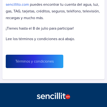
sencillito.com
puedes encontrar tu cuenta del agua, luz,
Parque del Sendero Mensualidad
gas, TAG, tarjetas, créditos, seguros, teléfono, televisión,
Parque El Manantial
recargas y mucho más.
Parque El Manantial Cuota
Parque El Manantial Mantención
¡Tienes hasta el 8 de julio para participar!
Parque El Prado
Lee los términos y condiciones acá abajo.
Parque El Prado Cuota
Parque El Prado Mantención
Parque La Foresta
Parque La Foresta Cuota
Términos y condiciones
Parque La Foresta Mantención
Parque Santiago
Parque Santiago Cuota
Parque Santiago Mantención
Parques de Chile - Contrato
Parques de Chile - Rut