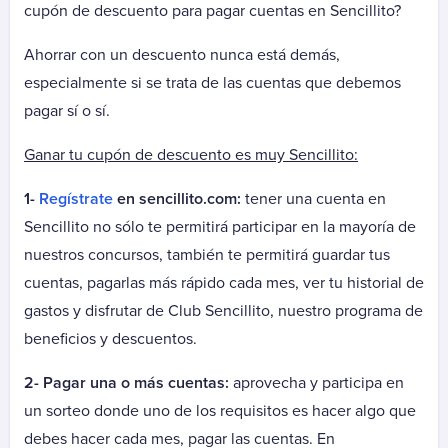
Autopista Vespucio Oriente (AVO)
cupón de descuento para pagar cuentas en Sencillito?
Costanera Norte
Ahorrar con un descuento nunca está demás,
Nogales Puchuncavi (Ex Canopsa)
especialmente si se trata de las cuentas que debemos
Puente Industrial
pagar sí o sí.
Total Autopistas - TAG
Vespucio Norte
Ganar tu cupón de descuento es muy Sencillito:
Vespucio Sur
1-
Regístrate
en sencillito.com:
tener una cuenta en
Cementerio
Sencillito no sólo te permitirá participar en la mayoría de
Parque Canaán
nuestros concursos, también te permitirá guardar tus
Parque Canaán Cuota
cuentas, pagarlas más rápido cada mes, ver tu historial de
Parque Canaán Mantención
gastos y disfrutar de Club Sencillito, nuestro programa de
Parque del Recuerdo
beneficios y descuentos.
Parque del Recuerdo Crédito
2- Pagar una o más cuentas:
aprovecha y participa en
Parque del Recuerdo Mantención
un sorteo donde uno de los requisitos es hacer algo que
Parque del Sendero
debes hacer cada mes, pagar las cuentas. En
Parque del Sendero Mantención