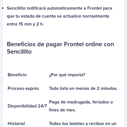
Fondo Esperanza Cupon
Sencillito notificará automáticamente a Frontel para
Fondo Esperanza Rut
que tu estado de cuenta se actualice normalmente
Oriencoop
entre 15 min y 2 h.
Oriencoop Crédito
Créditos y tarjetas
Beneficios de pagar Frontel online con
ABC DIN Tarjeta
Sencillito
ABC Visa Tarjeta
Afianza
Austral Leasing
Beneficio
¿Por qué importa?
Banco Falabella
Banco Falabella Consolidación Deuda
Proceso exprés
Todo listo en menos de 2 minutos.
Banco Falabella Crédito Automotriz
Banco Falabella Crédito de Consumo
Paga de madrugada, feriados o
Disponibilidad 24/7
Banco Falabella Refinaciamiento
fines de mes.
Banco Falabella Renegociación
Historial
Todas tus boletas y recibos en un
Banigualdad