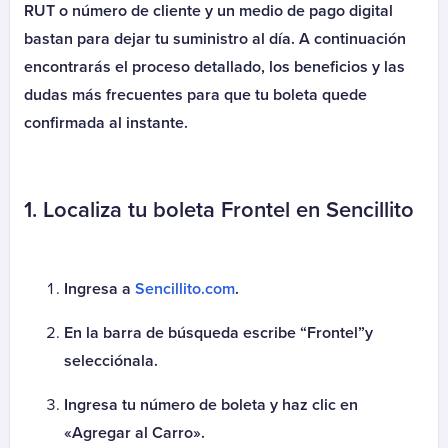
Autopista Vespucio Oriente (AVO)
RUT o número de cliente y un medio de pago digital
Costanera Norte
bastan para dejar tu suministro al día. A continuación
Nogales Puchuncavi (Ex Canopsa)
encontrarás el proceso detallado, los beneficios y las
Puente Industrial
dudas más frecuentes para que tu boleta quede
Total Autopistas - TAG
confirmada al instante.
Vespucio Norte
Vespucio Sur
1. Localiza tu boleta Frontel en Sencillito
Cementerio
Parque Canaán
Parque Canaán Cuota
Ingresa a
Sencillito.com
.
Parque Canaán Mantención
Parque del Recuerdo
En la barra de búsqueda escribe “Frontel”y
Parque del Recuerdo Crédito
selecciónala.
Parque del Recuerdo Mantención
Ingresa tu número de boleta y haz clic en
Parque del Sendero
«Agregar al Carro».
Parque del Sendero Mantención