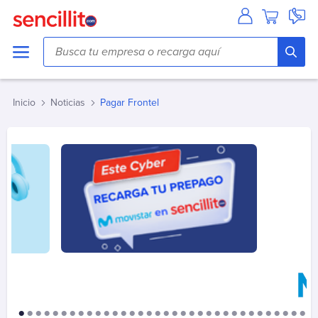
Agua
Aguas Andinas
Aguas Antofagasta
Inicio
Noticias
Pagar Frontel
Aguas Araucania
Aguas Cordillera
Aguas del Altiplano
Aguas del Valle
Aguas Décima
Aguas Lampa
Aguas Magallanes
Aguas Manquehue
Aguas Metropolitana (Chacabuco/Santiago)
Aguas Pirque
Aguas San Pedro