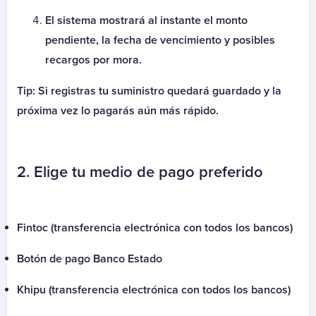
Parque del Sendero Mensualidad
El sistema mostrará al instante el monto
Parque El Manantial
pendiente, la fecha de vencimiento y posibles
Parque El Manantial Cuota
recargos por mora.
Parque El Manantial Mantención
Tip: Si registras tu suministro quedará guardado y la
Parque El Prado
próxima vez lo pagarás aún más rápido.
Parque El Prado Cuota
Parque El Prado Mantención
Parque La Foresta
2. Elige tu medio de pago preferido
Parque La Foresta Cuota
Parque La Foresta Mantención
Parque Santiago
Fintoc (transferencia electrónica con todos los bancos)
Parque Santiago Cuota
Parque Santiago Mantención
Botón de pago Banco Estado
Parques de Chile - Contrato
Khipu (transferencia electrónica con todos los bancos)
Parques de Chile - Rut