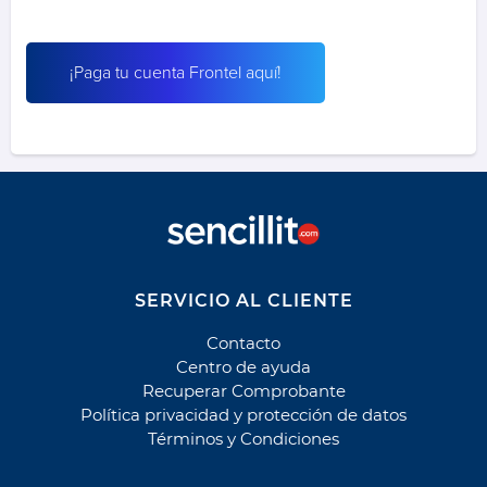
Scotiabank Crédito
Scotiabank Crédito Hipotecario
¡Paga tu cuenta Frontel aquí!
Scotiabank Leasing
Scotiabank Tarjeta de Crédito
Educación
C. Educ. Santiago de Compostela
C. Educacional Alta Cordillera
C. Educacional Aventura
C. Educacional Colegio Altazor
SERVICIO AL CLIENTE
C. Educacional Madre de Jesús
Contacto
C. Educacional The Little School
Centro de ayuda
C. Fundadores Quilpue
Recuperar Comprobante
C. Fundadores Quilpue
Política privacidad y protección de datos
Términos y Condiciones
CAE
CAE Banco Falabella