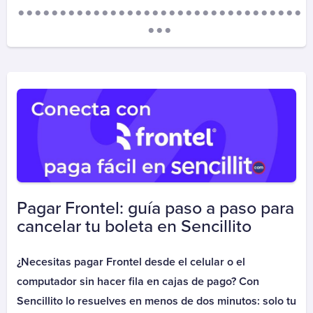
Aguas Santiago Poniente
Biodiversa
Essbio
Esval
Nueva Atacama
Nuevo Sur
Sepra
Smapa
Suralis (Essal)
Alarma
Pagar Frontel: guía paso a paso para
ADT
cancelar tu boleta en Sencillito
Prosegur Alarmas
¿Necesitas pagar Frontel desde el celular o el
Autopistas
computador sin hacer fila en cajas de pago? Con
Autopase Autopista Central
Sencillito lo resuelves en menos de dos minutos: solo tu