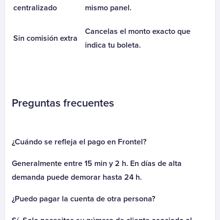
centralizado
mismo panel.
Bice Hipotecaria
Bice Hipotecaria Clásico
Cancelas el monto exacto que
Sin comisión extra
Bice Hipotecaria Complementario
indica tu boleta.
Bice Hipotecaria Full Elección
Bice Hipotecaria Libre Elección
CAE
CAE Banco Falabella
Preguntas frecuentes
CAE Banco Internacional
CAE Banco Itau
CAE Saldos Menores - Ingresa
¿Cuándo se refleja el pago en Frontel?
CAE Scotiabank
Caja Los Andes
Generalmente entre 15 min y 2 h. En días de alta
CMR Falabella Tarjeta
demanda puede demorar hasta 24 h.
Consorcio
¿Puedo pagar la cuenta de otra persona?
Coopeuch
Coopeuch Crédito de Consumo