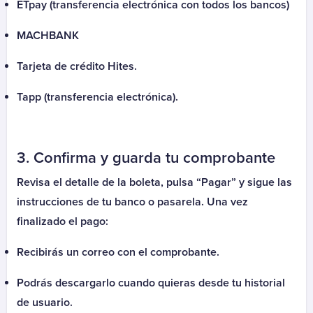
ETpay (transferencia electrónica con todos los bancos)
Cobranza
Llacruz
MACHBANK
Cobros o envíos de dinero
Tarjeta de crédito Hites.
AFEX
Tapp (transferencia electrónica).
Echange
PayCash
Ria Money Transfer
3. Confirma y guarda tu comprobante
Cooperativa
Revisa el detalle de la boleta, pulsa “Pagar” y sigue las
Ahorrocoop
instrucciones de tu banco o pasarela. Una vez
Coopeuch
finalizado el pago:
Coopeuch Crédito de Consumo
Recibirás un correo con el comprobante.
Coopeuch Crédito Hipotecario
Coopeuch Tarjeta Mastercard
Podrás descargarlo cuando quieras desde tu historial
Fondo Esperanza
de usuario.