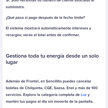
Sí. Solo necesitas su número de cliente asociado al
Coopeuch Crédito Hipotecario
suministro.
Coopeuch Tarjeta Mastercard
¿Qué pasa si pago después de la fecha límite?
Fashions Park Tarjeta
Hipotecaria HLC Leasing
El sistema mostrará automáticamente intereses y
Hites Tarjeta
recargos; verás el total antes de confirmar.
La Polar Tarjeta
MyV Hipotecarios
Oriencoop
Gestiona toda tu energía desde un solo
Oriencoop Crédito
lugar
Renta Nacional
Renta Nacional Crédito Hipotecario
Renta Nacional G. Operacionales
Además de Frontel, en Sencillito puedes cancelar
Renta Nacional Seguro de Vida
boletas de Chilquinta, CGE, Saesa, Enel y más de 100
Reprograma CAE
servicios. Explora la categoría completa de
Luz
y
Ripley Tarjeta
mantén tus pagos al día sin moverte de la pantalla.
Scotiabank