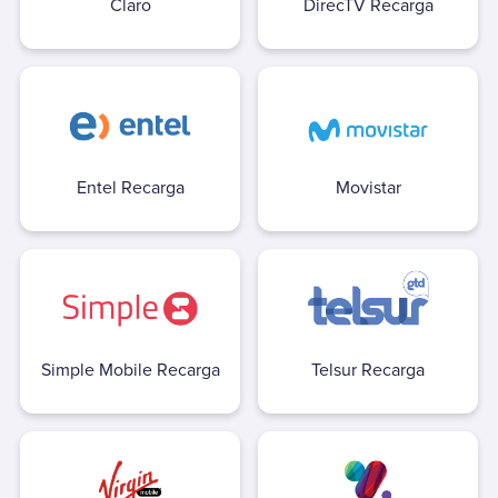
Claro
DirecTV Recarga
Aguas Santiago Poniente
Biodiversa
Essbio
Esval
Nueva Atacama
Nuevo Sur
Entel Recarga
Movistar
Sepra
Smapa
Suralis (Essal)
Alarma
ADT
Simple Mobile Recarga
Telsur Recarga
Prosegur Alarmas
Autopistas
Autopase Autopista Central