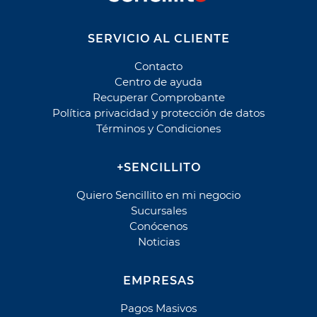
Parque del Sendero Mensualidad
Parque El Manantial
SERVICIO AL CLIENTE
Parque El Manantial Cuota
Contacto
Parque El Manantial Mantención
Centro de ayuda
Parque El Prado
Recuperar Comprobante
Política privacidad y protección de datos
Parque El Prado Cuota
Términos y Condiciones
Parque El Prado Mantención
Parque La Foresta
+SENCILLITO
Parque La Foresta Cuota
Parque La Foresta Mantención
Quiero Sencillito en mi negocio
Sucursales
Parque Santiago
Conócenos
Parque Santiago Cuota
Noticias
Parque Santiago Mantención
Parques de Chile - Contrato
EMPRESAS
Parques de Chile - Rut
Pagos Masivos