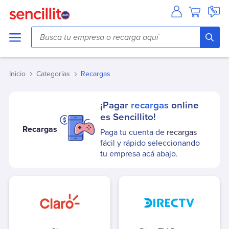
Agua
Aguas Andinas
Aguas Antofagasta
Inicio
Categorías
Recargas
Aguas Araucania
Aguas Cordillera
¡Pagar
recargas
online
Aguas del Altiplano
es Sencillito!
Aguas del Valle
Recargas
Paga tu cuenta de
recargas
Aguas Décima
fácil y rápido seleccionando
Aguas Lampa
tu empresa acá abajo.
Aguas Magallanes
Aguas Manquehue
Aguas Metropolitana (Chacabuco/Santiago)
Aguas Pirque
Aguas San Pedro