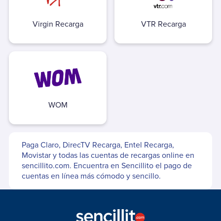
Autopista Vespucio Oriente (AVO)
Costanera Norte
Virgin Recarga
VTR Recarga
Nogales Puchuncavi (Ex Canopsa)
Puente Industrial
Total Autopistas - TAG
Vespucio Norte
Vespucio Sur
WOM
Cementerio
Parque Canaán
Parque Canaán Cuota
Paga
Claro, DirecTV Recarga, Entel Recarga,
Parque Canaán Mantención
Movistar
y todas las cuentas de recargas online en
Parque del Recuerdo
sencillito.com. Encuentra en Sencillito el pago de
cuentas en línea más cómodo y sencillo.
Parque del Recuerdo Crédito
Parque del Recuerdo Mantención
Parque del Sendero
Parque del Sendero Mantención