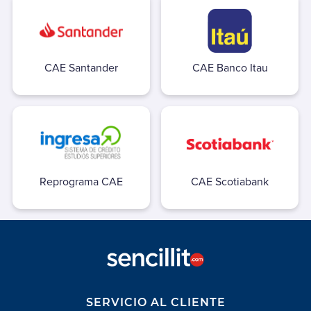
Aguas Santiago Poniente
Biodiversa
Essbio
CAE Santander
CAE Banco Itau
Esval
Nueva Atacama
Nuevo Sur
Sepra
Smapa
Suralis (Essal)
Reprograma CAE
CAE Scotiabank
Alarma
ADT
Prosegur Alarmas
Autopistas
Autopase Autopista Central
SERVICIO AL CLIENTE