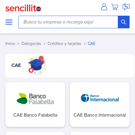
Agua
Aguas Andinas
Aguas Antofagasta
Inicio
Categorías
Créditos y tarjetas
CAE
Aguas Araucania
Aguas Cordillera
Aguas del Altiplano
CAE
Aguas del Valle
Aguas Décima
Aguas Lampa
Aguas Magallanes
Aguas Manquehue
Aguas Metropolitana (Chacabuco/Santiago)
CAE Banco Falabella
CAE Banco Internacional
Aguas Pirque
Aguas San Pedro