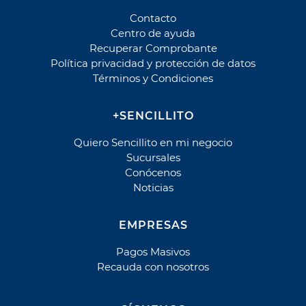
Autopista Vespucio Oriente (AVO)
Contacto
Costanera Norte
Centro de ayuda
Nogales Puchuncavi (Ex Canopsa)
Recuperar Comprobante
Puente Industrial
Política privacidad y protección de datos
Total Autopistas - TAG
Términos y Condiciones
Vespucio Norte
+SENCILLITO
Vespucio Sur
Quiero Sencillito en mi negocio
Cementerio
Sucursales
Parque Canaán
Conócenos
Noticias
Parque Canaán Cuota
Parque Canaán Mantención
EMPRESAS
Parque del Recuerdo
Parque del Recuerdo Crédito
Pagos Masivos
Parque del Recuerdo Mantención
Recauda con nosotros
Parque del Sendero
Parque del Sendero Mantención