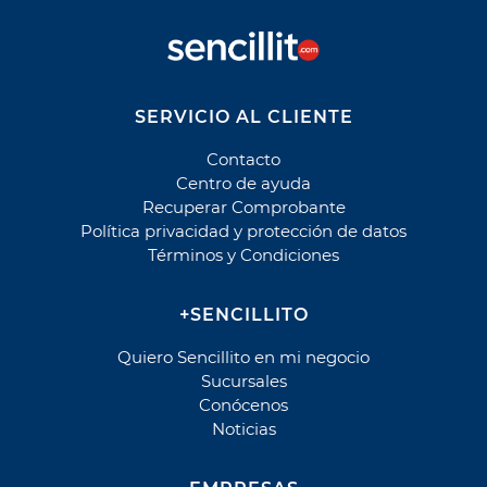
Aguas Santiago Poniente
Biodiversa
Essbio
Esval
SERVICIO AL CLIENTE
Nueva Atacama
Contacto
Nuevo Sur
Centro de ayuda
Sepra
Recuperar Comprobante
Smapa
Política privacidad y protección de datos
Términos y Condiciones
Suralis (Essal)
Alarma
+SENCILLITO
ADT
Quiero Sencillito en mi negocio
Prosegur Alarmas
Sucursales
Conócenos
Autopistas
Noticias
Autopase Autopista Central