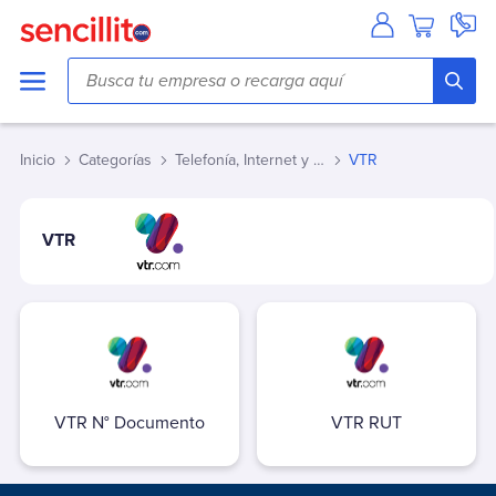
Agua
Aguas Andinas
Aguas Antofagasta
Inicio
Categorías
Telefonía, Internet y Tv
VTR
Aguas Araucania
Aguas Cordillera
Aguas del Altiplano
VTR
Aguas del Valle
Aguas Décima
Aguas Lampa
Aguas Magallanes
Aguas Manquehue
Aguas Metropolitana (Chacabuco/Santiago)
VTR N° Documento
VTR RUT
Aguas Pirque
Aguas San Pedro