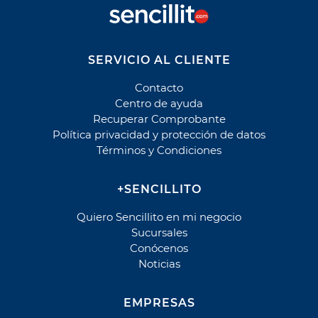
Parque del Sendero Mensualidad
Parque El Manantial
Parque El Manantial Cuota
SERVICIO AL CLIENTE
Parque El Manantial Mantención
Contacto
Parque El Prado
Centro de ayuda
Parque El Prado Cuota
Recuperar Comprobante
Política privacidad y protección de datos
Parque El Prado Mantención
Términos y Condiciones
Parque La Foresta
Parque La Foresta Cuota
+SENCILLITO
Parque La Foresta Mantención
Parque Santiago
Quiero Sencillito en mi negocio
Sucursales
Parque Santiago Cuota
Conócenos
Parque Santiago Mantención
Noticias
Parques de Chile - Contrato
Parques de Chile - Rut
EMPRESAS