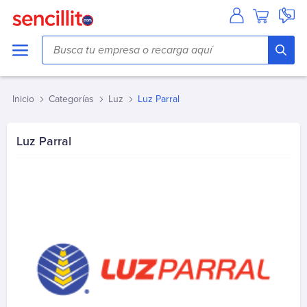
Agua
Aguas Andinas
Aguas Antofagasta
Inicio
Categorías
Luz
Luz Parral
Aguas Araucania
Aguas Cordillera
Luz Parral
Aguas del Altiplano
Aguas del Valle
Aguas Décima
Aguas Lampa
Aguas Magallanes
Aguas Manquehue
Aguas Metropolitana (Chacabuco/Santiago)
Aguas Pirque
Aguas San Pedro