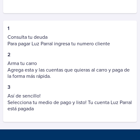
Autopista Vespucio Oriente (AVO)
Costanera Norte
Nogales Puchuncavi (Ex Canopsa)
Puente Industrial
1
Total Autopistas - TAG
Consulta tu deuda
Para pagar Luz Parral ingresa tu numero cliente
Vespucio Norte
Vespucio Sur
2
Arma tu carro
Cementerio
Agrega esta y las cuentas que quieras al carro y paga de
la forma más rápida.
Parque Canaán
Parque Canaán Cuota
3
Parque Canaán Mantención
Así de sencillo!
Selecciona tu medio de pago y listo! Tu cuenta Luz Parral
Parque del Recuerdo
está pagada
Parque del Recuerdo Crédito
Parque del Recuerdo Mantención
Parque del Sendero
Parque del Sendero Mantención