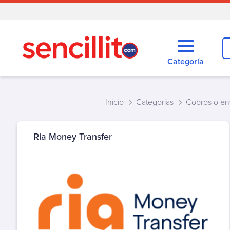
Categoría
Todas las categorías
Agua
Inicio
Categorías
Cobros o en
Alarma
Autopistas
Ria Money Transfer
Cementerio
Cobranza
Cobros o envíos de dinero
Cooperativa
Créditos y tarjetas
Educación