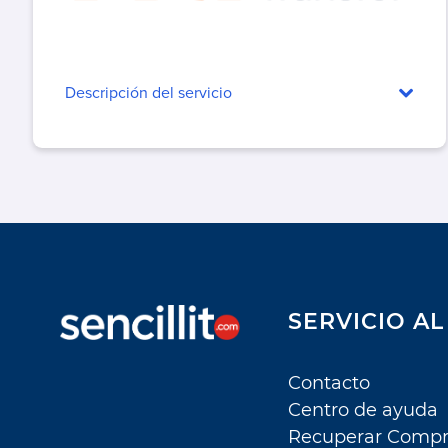
Gas
Luz
Otros
Descripción del servicio
Recargas
Salud
Seguros
Telefonía, Internet y Tv
Venta por Catálogo
SERVICIO AL
Contacto
Centro de ayuda
Recuperar Comp