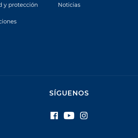
d y protección
Noticias
Autopista Vespucio Oriente (AVO)
Costanera Norte
ciones
Nogales Puchuncavi (Ex Canopsa)
Puente Industrial
Total Autopistas - TAG
Vespucio Norte
Vespucio Sur
Cementerio
Parque Canaán
Parque Canaán Cuota
SÍGUENOS
Parque Canaán Mantención
Parque del Recuerdo
Parque del Recuerdo Crédito
Parque del Recuerdo Mantención
Parque del Sendero