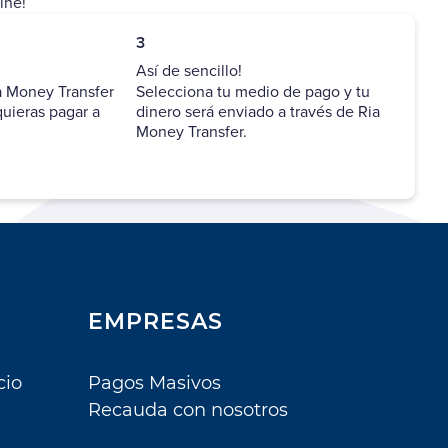
ine!
C. Educacional The Little
Claro Hogar N°
School
Documento
3
Así de sencillo!
C. Fundadores Quilpue
a Money Transfer
Claro Tv Satelital N°
Selecciona tu medio de pago y tu
Documento
quieras pagar a
dinero será enviado a través de Ria
C. Fundadores Quilpue
Money Transfer.
Cambridge College
Centro Estudios San
Ignacio
CFT Edepach
EMPRESAS
Colegio Alcantara
Cordillera
cio
Pagos Masivos
Recauda con nosotros
Colegio Alcantara La
Florida