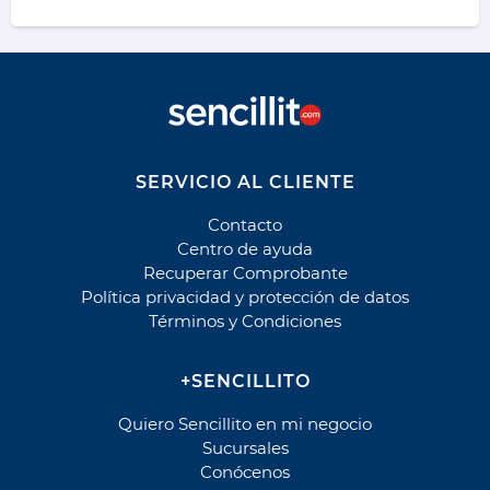
Parque del Sendero Mensualidad
Parque El Manantial
Parque El Manantial Cuota
Parque El Manantial Mantención
Parque El Prado
Parque El Prado Cuota
SERVICIO AL CLIENTE
Parque El Prado Mantención
Contacto
Parque La Foresta
Centro de ayuda
Parque La Foresta Cuota
Recuperar Comprobante
Política privacidad y protección de datos
Parque La Foresta Mantención
Términos y Condiciones
Parque Santiago
Parque Santiago Cuota
+SENCILLITO
Parque Santiago Mantención
Parques de Chile - Contrato
Quiero Sencillito en mi negocio
Sucursales
Parques de Chile - Rut
Conócenos