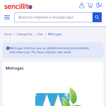
Agua
Aguas Andinas
Aguas Antofagasta
Inicio
Categorías
Gas
Metrogas
Aguas Araucania
Aguas Cordillera
Metrogas informa que su plataforma está presentando
Aguas del Altiplano
intermitencias. Por favor intente más tarde.
Aguas del Valle
Aguas Décima
Metrogas
Aguas Lampa
Aguas Magallanes
Aguas Manquehue
Aguas Metropolitana (Chacabuco/Santiago)
Aguas Pirque
Aguas San Pedro