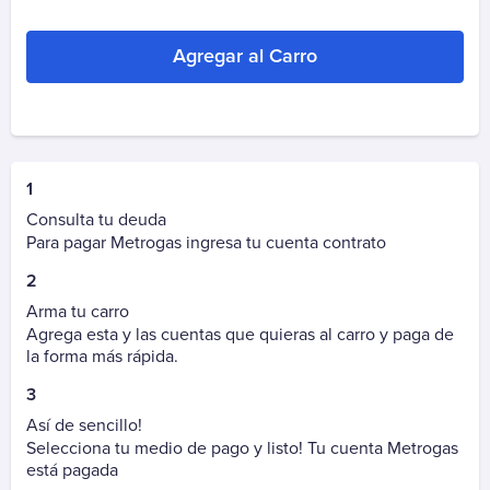
Autopista Vespucio Oriente (AVO)
Costanera Norte
Agregar al Carro
Nogales Puchuncavi (Ex Canopsa)
Puente Industrial
Total Autopistas - TAG
Vespucio Norte
Vespucio Sur
1
Consulta tu deuda
Cementerio
Para pagar Metrogas ingresa tu cuenta contrato
Parque Canaán
2
Parque Canaán Cuota
Arma tu carro
Parque Canaán Mantención
Agrega esta y las cuentas que quieras al carro y paga de
la forma más rápida.
Parque del Recuerdo
Parque del Recuerdo Crédito
3
Parque del Recuerdo Mantención
Así de sencillo!
Selecciona tu medio de pago y listo! Tu cuenta Metrogas
Parque del Sendero
está pagada
Parque del Sendero Mantención