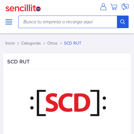
Agua
Aguas Andinas
Aguas Antofagasta
Inicio
Categorías
Otros
SCD RUT
Aguas Araucania
Aguas Cordillera
SCD RUT
Aguas del Altiplano
Aguas del Valle
Aguas Décima
Aguas Lampa
Aguas Magallanes
Aguas Manquehue
Aguas Metropolitana (Chacabuco/Santiago)
Aguas Pirque
Aguas San Pedro