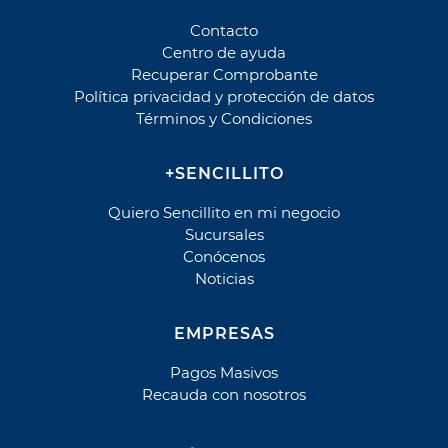
Parque del Sendero Mensualidad
Contacto
Parque El Manantial
Centro de ayuda
Recuperar Comprobante
Parque El Manantial Cuota
Política privacidad y protección de datos
Parque El Manantial Mantención
Términos y Condiciones
Parque El Prado
Parque El Prado Cuota
+SENCILLITO
Parque El Prado Mantención
Quiero Sencillito en mi negocio
Parque La Foresta
Sucursales
Parque La Foresta Cuota
Conócenos
Parque La Foresta Mantención
Noticias
Parque Santiago
Parque Santiago Cuota
EMPRESAS
Parque Santiago Mantención
Pagos Masivos
Parques de Chile - Contrato
Recauda con nosotros
Parques de Chile - Rut