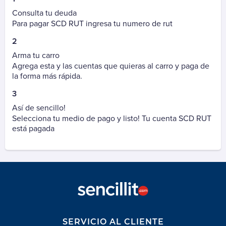
Autopista Vespucio Oriente (AVO)
Consulta tu deuda
Costanera Norte
Para pagar SCD RUT ingresa tu numero de rut
Nogales Puchuncavi (Ex Canopsa)
2
Puente Industrial
Arma tu carro
Total Autopistas - TAG
Agrega esta y las cuentas que quieras al carro y paga de
Vespucio Norte
la forma más rápida.
Vespucio Sur
3
Así de sencillo!
Cementerio
Selecciona tu medio de pago y listo! Tu cuenta SCD RUT
Parque Canaán
está pagada
Parque Canaán Cuota
Parque Canaán Mantención
Parque del Recuerdo
Parque del Recuerdo Crédito
Parque del Recuerdo Mantención
Parque del Sendero
SERVICIO AL CLIENTE
Parque del Sendero Mantención