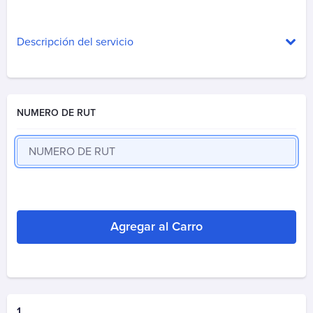
Aguas Santiago Poniente
Biodiversa
Descripción del servicio
Essbio
Esval
Nueva Atacama
Nuevo Sur
NUMERO DE RUT
Sepra
Smapa
Suralis (Essal)
Alarma
ADT
Agregar al Carro
Prosegur Alarmas
Autopistas
Autopase Autopista Central
1